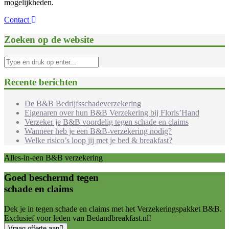
mogelijkheden.
Contact
Zoeken op de website
Recente berichten
De B&B Bedrijfsschadeverzekering
Eigenaren over hun B&B Verzekering bij Floris’Hand
Verzeker je B&B voordelig tegen schade en claims
Wanneer heb je een B&B-verzekering nodig?
Welke risico’s loop jij met je bed & breakfast?
Alles-in-een B&B verzekering
Goed beschermd tegen
schade en claims
Dek je in tegen schade en claims met het Verzekeringspakket B&B.
Exclusief voor leden van Bedandbreakfast.nl!
Vraag offerte aan